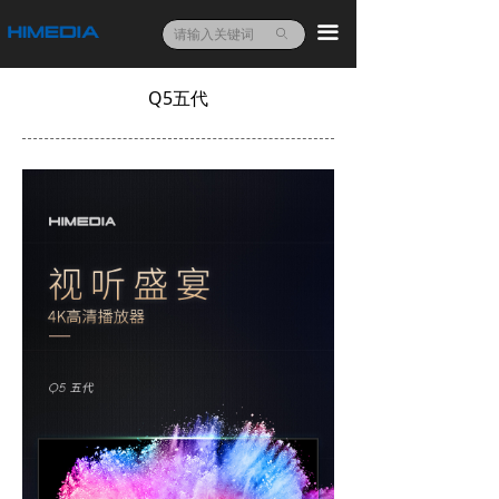
끀
ꄙ
Q5五代