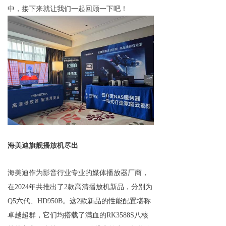
中，接下来就让我们一起回顾一下吧！
海美迪旗舰播放机尽出
海美迪
作为
影音行业专业
的媒体播放器厂商，
在2024年共推出了
2
款
高清播放机
新品，分别为
Q5六代
、
HD950B
。这
2
款新品的性能配置堪称
卓越超群，它们均搭载了满血的
RK35
88
S
八核