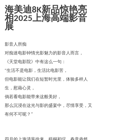
海美迪8K新品惊艳亮
相202
5
上海高端影音
展
影音人所痴
对痴迷电影钟情光影魅力的影音人而言，
《天堂电影院》中有这么一句：
“生活不是电影，生活比电影苦，
但电影能让我们在短暂时光里，体验多样人
生，慰藉心灵，
倘若看电影能带来这般美好，
那么沉浸在这光与影的盛宴中，尽情享受，又
有何不可呢？”
四月的上海清风徐来、梧桐初绽、春意盎然，