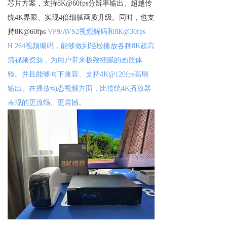
芯片方案，
支持8K@60fps分辨率输出、超越传
统4K界限、实现4倍细腻画质升级。同时，也支
持8K@60fps
VP9/AVS2视频解码和8K@30fps
H.264视频编码，能够做到轻松播放各种8K超高
清视频资源，为用户带来极致细腻的画质体
验。并且
能够
向下兼容、支持4K@120fps高刷
输出、在播放动态视频方面，比传统4K播放器
表现的更流畅、更震撼。