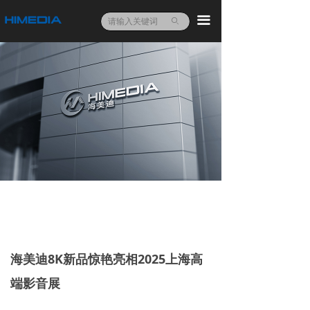
끀
ꄙ
海美迪8K新品惊艳亮相2025上海高
端影音展