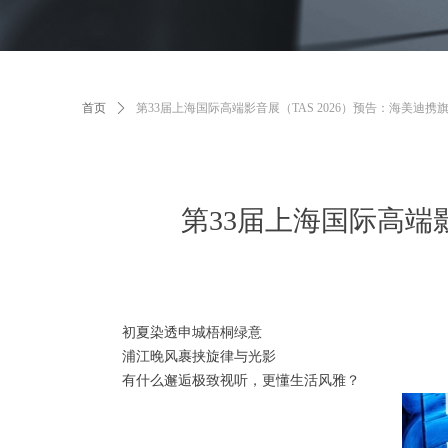
首页
ꄲ
第33届上海国际高端影音展（TAS 2026）预告：海美迪
第33届上海国际高端
初夏染透申城梧桐绿意
浦江晚风裹挟旋律与光影
有什么邂逅极致视听，更懂生活风雅？