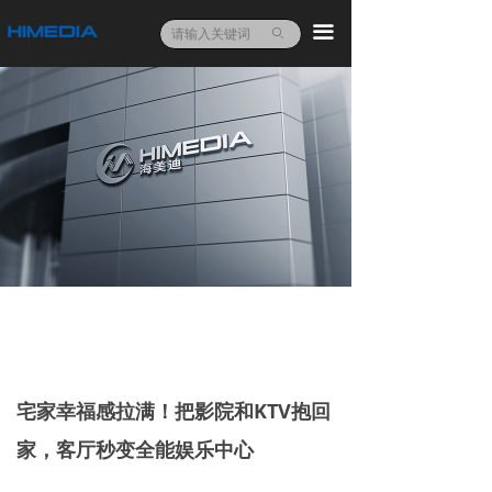
끀
ꄙ
宅家幸福感拉满！把影院和KTV抱回
家，客厅秒变全能娱乐中心