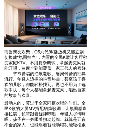
而当亲友欢聚，Q5六代
8K播放机
又能立刻
切换成“氛围担当”，内置的全民K歌让客厅秒
变家庭KTV。不用复杂调试，拿起麦克风就
能开唱，曲库全到能覆盖一家三代人的喜好
——爷爷爱唱的红歌老歌、爸妈钟爱的经典
流行、年轻人追捧的抖音热曲，甚至孩子喜
欢的儿歌，都能轻松找到。再也不用为了选
歌争执，每个人都能拿起麦克风，唱出自家
的故事与欢喜。
最动人的，莫过于全家同框欢唱的时刻。全
民K歌的大屏MV搭配酷炫歌词，让氛围感直
接拉满，长辈跟着旋律哼唱，年轻人尽情嗨
唱，孩子在一旁跟着扭动起舞。就算是五音
不全的家人，也能靠着智能助唱功能轻松跟