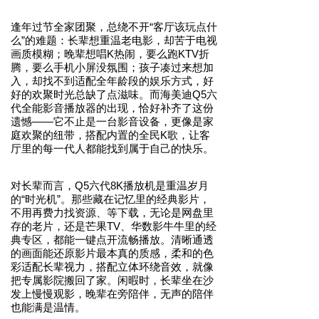
逢年过节全家团聚，总绕不开“客厅该玩点什
么”的难题：长辈想重温老电影，却苦于电视
画质模糊；晚辈想唱K热闹，要么跑KTV折
腾，要么手机小屏没氛围；孩子凑过来想加
入，却找不到适配全年龄段的娱乐方式，好
好的欢聚时光总缺了点滋味。而
海美迪
Q5六
代全能影音播放器的出现，恰好补齐了这份
遗憾——它不止是一台影音设备，更像是家
庭欢聚的纽带，搭配内置的全民K歌，让客
厅里的每一代人都能找到属于自己的快乐。
对长辈而言，Q5六代
8K播放机
是重温岁月
的“时光机”。那些藏在记忆里的经典影片，
不用再费力找资源、等下载，无论是网盘里
存的老片，还是芒果TV、华数影牛牛里的经
典专区，都能一键点开流畅播放。清晰通透
的画面能还原影片最本真的质感，柔和的色
彩适配长辈视力，搭配立体环绕音效，就像
把专属影院搬回了家。闲暇时，长辈坐在沙
发上慢慢观影，晚辈在旁陪伴，无声的陪伴
也能满是温情。