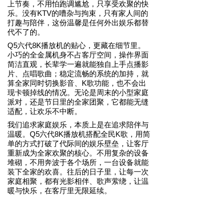
上节奏，不用怕跑调尴尬，只享受欢聚的快
乐。没有KTV的嘈杂与拘束，只有家人间的
打趣与陪伴，这份温馨是任何外出娱乐都替
代不了的。
Q5六代
8K播放机
的贴心，更藏在细节里。
小巧的全金属机身不占客厅空间，操作界面
简洁直观，长辈学一遍就能独自上手点播影
片、点唱歌曲；稳定流畅的系统的加持，就
算全家同时切换影音、K歌功能，也不会出
现卡顿掉线的情况。无论是周末的小型家庭
派对，还是节日里的全家团聚，它都能无缝
适配，让欢乐不中断。
我们追求家庭娱乐，本质上是在追求陪伴
与
温暖。Q5六代
8K播放机
搭配全民K歌，用简
单的方式打破了代际间的娱乐壁垒，让客厅
重新成为全家欢聚的核心。不用复杂的设备
堆砌，不用奔波于各个场所，一台设备就能
装下全家的欢喜。往后的日子里，让每一次
家庭相聚，都有光影相伴、歌声萦绕，让温
暖与快乐，在客厅里无限延续。